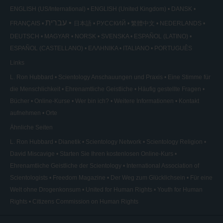
ENGLISH (US/International)
ENGLISH (United Kingdom)
DANSK
עברית
FRANÇAIS
日本語
РУССКИЙ
繁體中文
NEDERLANDS
DEUTSCH
MAGYAR
NORSK
SVENSKA
ESPAÑOL (LATINO)
ESPAÑOL (CASTELLANO)
ΕΛΛΗΝΙΚA
ITALIANO
PORTUGUÊS
Links
L. Ron Hubbard
Scientology Anschauungen und Praxis
Eine Stimme für
die Menschlichkeit
Ehrenamtliche Geistliche
Häufig gestellte Fragen
Bücher
Online-Kurse
Wer bin ich?
Weitere Informationen
Kontakt
aufnehmen
Orte
Ähnliche Seiten
L. Ron Hubbard
Dianetik
Scientology Network
Scientology Religion
David Miscavige
Starten Sie Ihren kostenlosen Online-Kurs
Ehrenamtliche Geistliche der Scientology
International Association of
Scientologists
Freedom Magazine
Der Weg zum Glücklichsein
Für eine
Welt ohne Drogenkonsum
United for Human Rights
Youth for Human
Rights
Citizens Commission on Human Rights