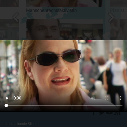
Menschenrechtsaktivistin
Pianist
Sprecher für die Anti-Drogen-
Vater
Kampagne
back
◀
Internationale Sites