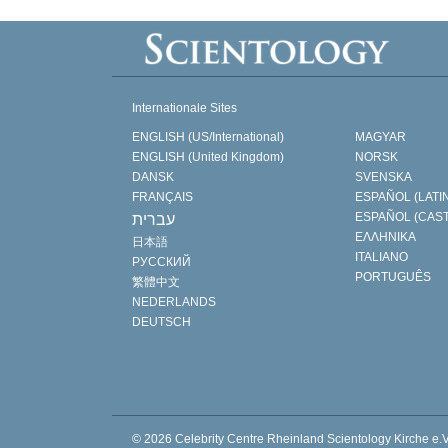
Internationale Sites
ENGLISH (US/International)
MAGYAR
ENGLISH (United Kingdom)
NORSK
DANSK
SVENSKA
FRANÇAIS
ESPAÑOL (LATI
ESPAÑOL (CAS
עברית
ΕΛΛΗΝΙΚA
日本語
ITALIANO
РУССКИЙ
PORTUGUÊS
繁體中文
NEDERLANDS
DEUTSCH
© 2026
Celebrity Centre Rheinland Scientology Kirche e.V