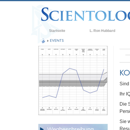
Startseite
L. Ron Hubbard
»
EVENTS
KO
Sind 
Ihr I
Die S
Persö
Sie 
Wegbeschreibung
Resul