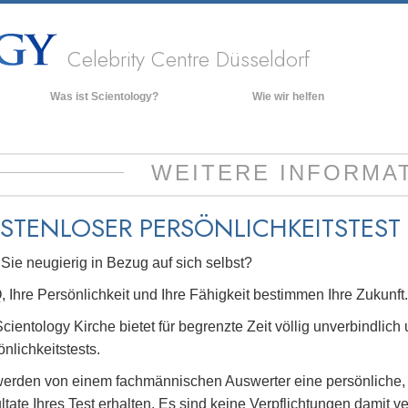
Celebrity Centre Düsseldorf
Was ist Scientology?
Wie wir helfen
Anschauungen und Praxis
Hinte
grund
Scientology Bekenntnisse und
WEITERE INFORMA
Kodizes
Inner
Was Scientologen über Scientology
Die O
sagen
STENLOSER
PERSÖNLICHKEITSTEST
Lernen Sie einen Scientologen kennen
Sie neugierig in Bezug auf sich selbst?
Innerhalb einer Scientology Kirche
Q, Ihre Persönlichkeit und Ihre Fähigkeit bestimmen Ihre Zukunft
Die Grundprinzipien der Scientology
cientology Kirche bietet für begrenzte Zeit völlig unverbindlich 
Eine Einführung in die Dianetik
nlichkeitstests.
Liebe und Hass – Was ist Größe?
werden von einem fachmännischen Auswerter eine persönliche,
tate Ihres Test erhalten. Es sind keine Verpflichtungen damit v