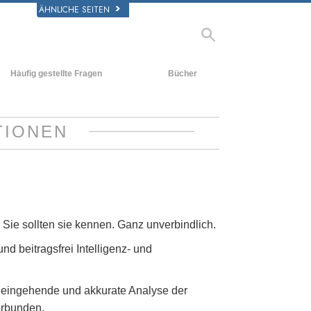
ÄHNLICHE SEITEN
Häufig gestellte Fragen
Bücher
rgrund und
Einführende Bücher
legende Prinzipien
Hörbücher
TIONEN
halb einer Scientology Kirche
Einführungsvorträge
rganisation der Scientology
Filme
. Sie sollten sie kennen. Ganz unverbindlich.
und beitragsfrei Intelligenz- und
 eingehende und akkurate Analyse der
erbunden.