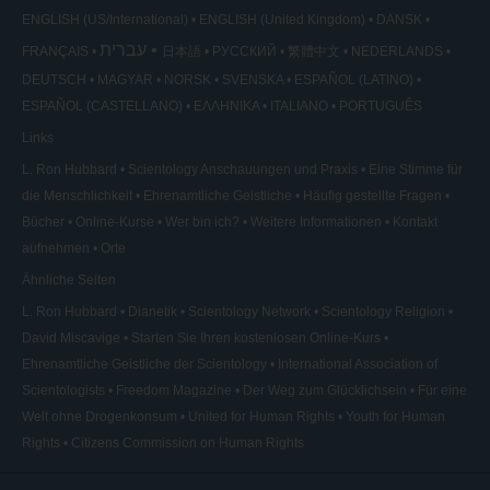
ENGLISH (US/International)
ENGLISH (United Kingdom)
DANSK
עברית
FRANÇAIS
日本語
РУССКИЙ
繁體中文
NEDERLANDS
DEUTSCH
MAGYAR
NORSK
SVENSKA
ESPAÑOL (LATINO)
ESPAÑOL (CASTELLANO)
ΕΛΛΗΝΙΚA
ITALIANO
PORTUGUÊS
Links
L. Ron Hubbard
Scientology Anschauungen und Praxis
Eine Stimme für
die Menschlichkeit
Ehrenamtliche Geistliche
Häufig gestellte Fragen
Bücher
Online-Kurse
Wer bin ich?
Weitere Informationen
Kontakt
aufnehmen
Orte
Ähnliche Seiten
L. Ron Hubbard
Dianetik
Scientology Network
Scientology Religion
David Miscavige
Starten Sie Ihren kostenlosen Online-Kurs
Ehrenamtliche Geistliche der Scientology
International Association of
Scientologists
Freedom Magazine
Der Weg zum Glücklichsein
Für eine
Welt ohne Drogenkonsum
United for Human Rights
Youth for Human
Rights
Citizens Commission on Human Rights