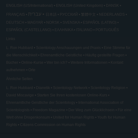
ENGLISH (US/International)
ENGLISH (United Kingdom)
DANSK
עברית
FRANÇAIS
日本語
РУССКИЙ
繁體中文
NEDERLANDS
DEUTSCH
MAGYAR
NORSK
SVENSKA
ESPAÑOL (LATINO)
ESPAÑOL (CASTELLANO)
ΕΛΛΗΝΙΚA
ITALIANO
PORTUGUÊS
Links
L. Ron Hubbard
Scientology Anschauungen und Praxis
Eine Stimme für
die Menschlichkeit
Ehrenamtliche Geistliche
Häufig gestellte Fragen
Bücher
Online-Kurse
Wer bin ich?
Weitere Informationen
Kontakt
aufnehmen
Orte
Ähnliche Seiten
L. Ron Hubbard
Dianetik
Scientology Network
Scientology Religion
David Miscavige
Starten Sie Ihren kostenlosen Online-Kurs
Ehrenamtliche Geistliche der Scientology
International Association of
Scientologists
Freedom Magazine
Der Weg zum Glücklichsein
Für eine
Welt ohne Drogenkonsum
United for Human Rights
Youth for Human
Rights
Citizens Commission on Human Rights