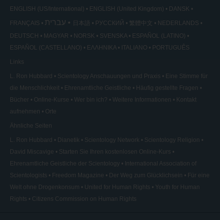
ENGLISH (US/International)
ENGLISH (United Kingdom)
DANSK
עברית
FRANÇAIS
日本語
РУССКИЙ
繁體中文
NEDERLANDS
DEUTSCH
MAGYAR
NORSK
SVENSKA
ESPAÑOL (LATINO)
ESPAÑOL (CASTELLANO)
ΕΛΛΗΝΙΚA
ITALIANO
PORTUGUÊS
Links
L. Ron Hubbard
Scientology Anschauungen und Praxis
Eine Stimme für
die Menschlichkeit
Ehrenamtliche Geistliche
Häufig gestellte Fragen
Bücher
Online-Kurse
Wer bin ich?
Weitere Informationen
Kontakt
aufnehmen
Orte
Ähnliche Seiten
L. Ron Hubbard
Dianetik
Scientology Network
Scientology Religion
David Miscavige
Starten Sie Ihren kostenlosen Online-Kurs
Ehrenamtliche Geistliche der Scientology
International Association of
Scientologists
Freedom Magazine
Der Weg zum Glücklichsein
Für eine
Welt ohne Drogenkonsum
United for Human Rights
Youth for Human
Rights
Citizens Commission on Human Rights