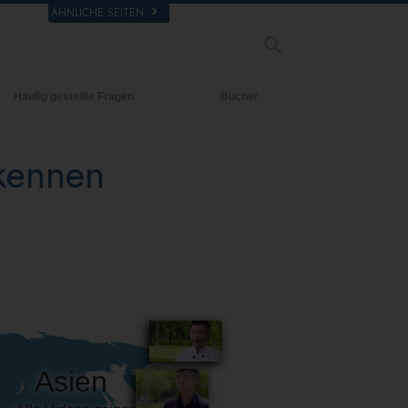
ÄHNLICHE SEITEN
Häufig gestellte Fragen
Bücher
rgrund und
Einführende Bücher
legende Prinzipien
 kennen
Hörbücher
halb einer Scientology Kirche
Einführungsvorträge
rganisation der Scientology
Filme