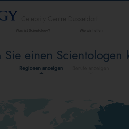
Celebrity Centre Düsseldorf
Was ist Scientology?
Wie wir helfen
Anschauungen und Praxis
Hinte
grund
 Sie einen Scientologen
Scientology Bekenntnisse und
Kodizes
Inner
Was Scientologen über Scientology
Die O
Regionen anzeigen
Berufe anzeigen
sagen
Lernen Sie einen Scientologen kennen
Innerhalb einer Scientology Kirche
Die Grundprinzipien der Scientology
Eine Einführung in die Dianetik
Liebe und Hass – Was ist Größe?