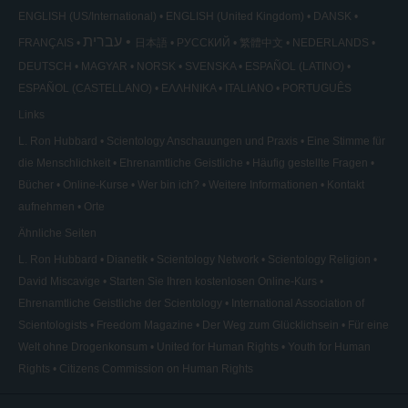
ENGLISH (US/International)
ENGLISH (United Kingdom)
DANSK
עברית
FRANÇAIS
日本語
РУССКИЙ
繁體中文
NEDERLANDS
DEUTSCH
MAGYAR
NORSK
SVENSKA
ESPAÑOL (LATINO)
ESPAÑOL (CASTELLANO)
ΕΛΛΗΝΙΚA
ITALIANO
PORTUGUÊS
Links
L. Ron Hubbard
Scientology Anschauungen und Praxis
Eine Stimme für
die Menschlichkeit
Ehrenamtliche Geistliche
Häufig gestellte Fragen
Bücher
Online-Kurse
Wer bin ich?
Weitere Informationen
Kontakt
aufnehmen
Orte
Ähnliche Seiten
L. Ron Hubbard
Dianetik
Scientology Network
Scientology Religion
David Miscavige
Starten Sie Ihren kostenlosen Online-Kurs
Ehrenamtliche Geistliche der Scientology
International Association of
Scientologists
Freedom Magazine
Der Weg zum Glücklichsein
Für eine
Welt ohne Drogenkonsum
United for Human Rights
Youth for Human
Rights
Citizens Commission on Human Rights