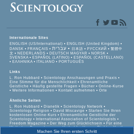
Internationale Sites
ENGLISH (US/International)
ENGLISH (United Kingdom)
עברית
DANSK
FRANÇAIS
日本語
РУССКИЙ
繁體中
文
NEDERLANDS
DEUTSCH
MAGYAR
NORSK
SVENSKA
ESPAÑOL (LATINO)
ESPAÑOL (CASTELLANO)
ΕΛΛΗΝΙΚA
ITALIANO
PORTUGUÊS
Links
L. Ron Hubbard
Scientology Anschauungen und Praxis
Eine Stimme für die Menschlichkeit
Ehrenamtliche
Geistliche
Häufig gestellte Fragen
Bücher
Online-Kurse
Weitere Informationen
Kontakt aufnehmen
Orte
Ähnliche Seiten
L. Ron Hubbard
Dianetik
Scientology Network
Scientology Religion
David Miscavige
Starten Sie Ihren
kostenlosen Online-Kurs
Ehrenamtliche Geistliche der
Scientology
International Association of Scientologists
Freedom Magazine
Der Weg zum Glücklichsein
Für eine
Welt ohne Drogenkonsum
United for Human Rights
Youth
Machen Sie Ihren ersten Schritt
for Human Rights
Citizens Commission on Human Rights