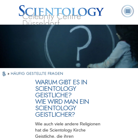
Celebrity Centre
Düsseldorf
L. Ron
Was ist
Ehrenamtliche
Häufig gestellte
Bücher
Hubbard
Scientology?
Geistliche
Fragen
»
HÄUFIG GESTELLTE FRAGEN
WARUM GIBT ES IN
SCIENTOLOGY
GEISTLICHE?
WIE WIRD MAN EIN
SCIENTOLOGY
GEISTLICHER?
Wie auch viele andere Religionen
hat die Scientology Kirche
Geistliche, die ihren