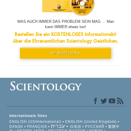
WAS AUCH IMMER DAS PROBLEM SEIN MAG … Man
kann IMMER etwas tun!
Bestellen Sie ein KOSTENLOSES Informationskit
über die Ehrenamtlichen Scientology Geistlichen.
KIT BESTELLEN »
Internationale Sites
ENGLISH (US/International)
ENGLISH (United Kingdom)
עברית
DANSK
FRANÇAIS
日本語
РУССКИЙ
繁體中