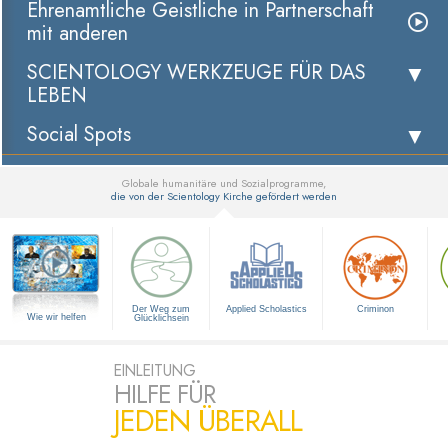
Ehrenamtliche Geistliche in Partnerschaft
mit anderen
SCIENTOLOGY WERKZEUGE FÜR DAS
LEBEN
Social Spots
Globale humanitäre und Sozialprogramme,
die von der Scientology Kirche gefördert werden
▼
Der Weg zum
Applied Scholastics
Criminon
Wie wir helfen
Glücklichsein
EINLEITUNG
HILFE FÜR
JEDEN ÜBERALL