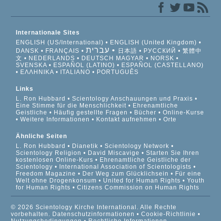
Internationale Sites
ENGLISH (US/International)
ENGLISH (United Kingdom)
עברית
DANSK
FRANÇAIS
日本語
РУССКИЙ
繁體中
文
NEDERLANDS
DEUTSCH
MAGYAR
NORSK
SVENSKA
ESPAÑOL (LATINO)
ESPAÑOL (CASTELLANO)
ΕΛΛΗΝΙΚA
ITALIANO
PORTUGUÊS
Links
L. Ron Hubbard
Scientology Anschauungen und Praxis
Eine Stimme für die Menschlichkeit
Ehrenamtliche
Geistliche
Häufig gestellte Fragen
Bücher
Online-Kurse
Weitere Informationen
Kontakt aufnehmen
Orte
Ähnliche Seiten
L. Ron Hubbard
Dianetik
Scientology Network
Scientology Religion
David Miscavige
Starten Sie Ihren
kostenlosen Online-Kurs
Ehrenamtliche Geistliche der
Scientology
International Association of Scientologists
Freedom Magazine
Der Weg zum Glücklichsein
Für eine
Welt ohne Drogenkonsum
United for Human Rights
Youth
for Human Rights
Citizens Commission on Human Rights
© 2026 Scientology Kirche International. Alle Rechte
vorbehalten.
Datenschutzinformationen
•
Cookie-Richtlinie
•