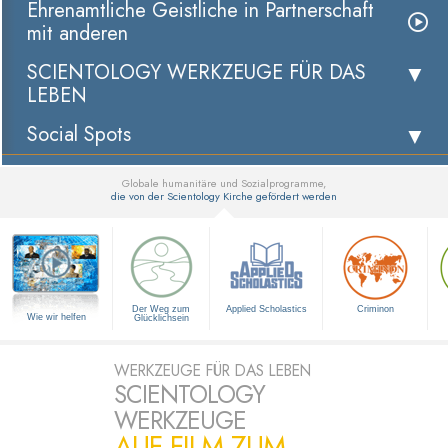
Ehrenamtliche Geistliche in Partnerschaft
mit anderen
SCIENTOLOGY WERKZEUGE FÜR DAS
LEBEN
Social Spots
Globale humanitäre und Sozialprogramme,
die von der Scientology Kirche gefördert werden
▼
Der Weg zum
Applied Scholastics
Criminon
Wie wir helfen
Glücklichsein
WERKZEUGE FÜR DAS LEBEN
SCIENTOLOGY
WERKZEUGE
AUF FILM ZUM