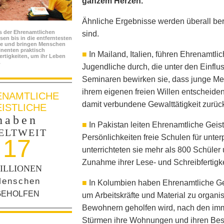
ganzem Herzen.“
Ähnliche Ergebnisse werden überall beri
s der Ehrenamtlichen
sind.
isen bis in die entferntesten
de und bringen Menschen
inenten praktisch
■
In Mailand, Italien, führen Ehrenamtli
rtigkeiten, um ihr Leben
.
Jugendliche durch, die unter den Einflu
Seminaren bewirken sie, dass junge M
ihrem eigenen freien Willen entscheide
ENAMTLICHE
damit verbundene Gewalttätigkeit zurü
ISTLICHE
haben
■
In Pakistan leiten Ehrenamtliche Geis
ELTWEIT
Persönlichkeiten freie Schulen für unterp
17
unterrichteten sie mehr als 800 Schüle
Zunahme ihrer Lese- und Schreibfertigke
ILLIONEN
enschen
■
In Kolumbien haben Ehrenamtliche Gei
GEHOLFEN
um Arbeitskräfte und Material zu organi
Bewohnern geholfen wird, nach den imm
Stürmen ihre Wohnungen und ihren Besit