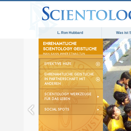
L. Ron Hubbard
Was ist 
EHRENAMTLICHE
The med
SCIENTOLOGY GEISTLICHE
MAN KANN
IMMER
ETWAS TUN
EFFEKTIVE HILFE
EHRENAMTLICHE GEISTLICHE
IN PARTNERSCHAFT MIT
ANDEREN
SCIENTOLOGY WERKZEUGE
FÜR DAS LEBEN
SOCIAL SPOTS