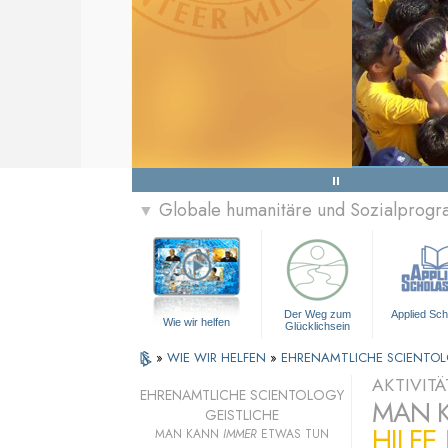
Globale humanitäre und Sozialprog
▼
Der Weg zum
Applied Sch
Wie wir helfen
Glücklichsein
»
WIE WIR HELFEN
»
EHRENAMTLICHE SCIENTOL
AKTIVIT
EHRENAMTLICHE SCIENTOLOGY
MAN 
GEISTLICHE
HILFE
MAN KANN
IMMER
ETWAS TUN