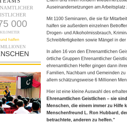
TEAMS
Auseinandersetzungen am Arbeitsplatz 
NAMTLICHER
ISTLICHER
Mit 1100 Seminaren, die sie für Mitarbei
75 000
halfen sie außerdem einzelnen Betrof
KILOMETER
Drogen- und Alkoholmissbrauch, Krimin
und halfen
Schreibfertigkeiten sowie Mängel in de
1 MILLIONEN
In allen 16 von den Ehrenamtlichen Gei
NSCHEN
örtliche Gruppen Ehrenamtlicher Geistli
ehrenamtlichen Helfer gingen dann ihre
Familien, Nachbarn und Gemeinden zu he
allem schätzungsweise 6 Millionen Men
Hier ist eine kleine Auswahl des erhal
Ehrenamtlichen Geistlichen – sie si
Menschen, die einem immer zu Hilfe 
Menschenfreund L. Ron Hubbard, der
betrachtete, anderen zu helfen.“