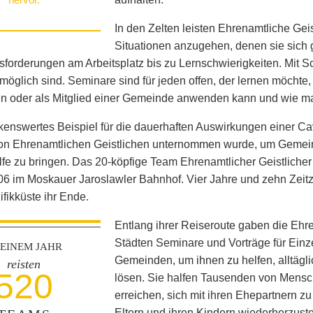
In den Zelten leisten Ehrenamtliche Gei
Situationen anzugehen, denen sie sich
forderungen am Arbeitsplatz bis zu Lernschwierigkeiten. Mit S
öglich sind. Seminare sind für jeden offen, der lernen möchte
n oder als Mitglied einer Gemeinde anwenden kann und wie ma
enswertes Beispiel für die dauerhaften Auswirkungen einer Cava
 von Ehrenamtlichen Geistlichen unternommen wurde, um Gemei
lfe zu bringen. Das 20-köpfige Team Ehrenamtlicher Geistliche
6 im Moskauer Jaroslawler Bahnhof. Vier Jahre und zehn Zeit
ifikküste ihr Ende.
Entlang ihrer Reiseroute gaben die Ehre
Städten Seminare und Vorträge für Ein
 EINEM JAHR
Gemeinden, um ihnen zu helfen, alltägli
reisten
520
lösen. Sie halfen Tausenden von Mensche
erreichen, sich mit ihren Ehepartnern 
Eltern und ihren Kindern wiederherzust