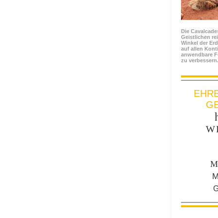
Die Cavalcade
Geistlichen re
Winkel der Er
auf allen Kont
anwendbare Fe
zu verbessern
EHR
GE
W
M
M