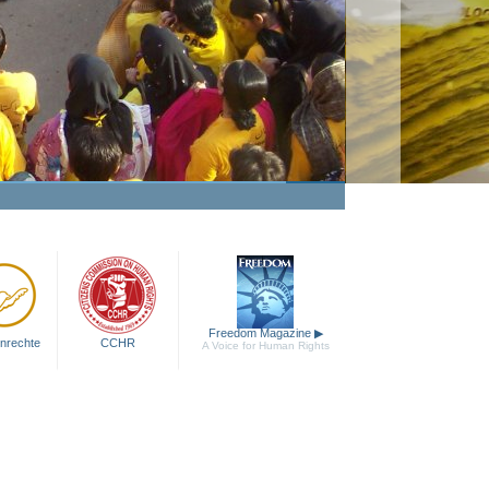
Leidenschaft zu Helfen
Video anschauen
Freedom Magazine
▶
nrechte
CCHR
A Voice for Human Rights