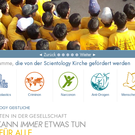
Zurück
Weiter
ramme,
die von der Scientology Kirche gefördert werden
olastics
Criminon
Narconon
Anti-Drogen
Mensche
OGY GEISTLICHE
ÄTEN IN DER GESELLSCHAFT
KANN
IMMER
ETWAS TUN
 FÜR ALLE