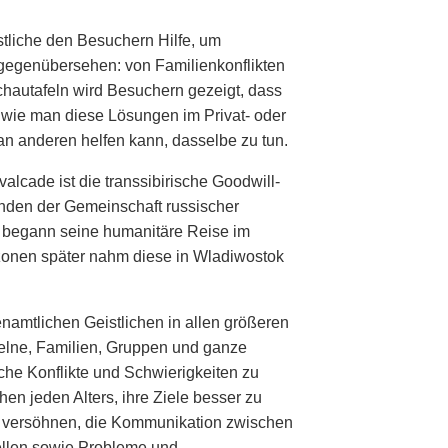
stliche den Besuchern Hilfe, um
 gegenübersehen: von Familienkonflikten
chautafeln wird Besuchern gezeigt, dass
, wie man diese Lösungen im Privat- oder
n anderen helfen kann, dasselbe zu tun.
lcade ist die transsibirische Goodwill-
nden der Gemeinschaft russischer
r begann seine humanitäre Reise im
zonen später nahm diese in Wladiwostok
namtlichen Geistlichen in allen größeren
zelne, Familien, Gruppen und ganze
che Konflikte und Schwierigkeiten zu
n jeden Alters, ihre Ziele besser zu
zu versöhnen, die Kommunikation zwischen
ellen sowie Probleme und