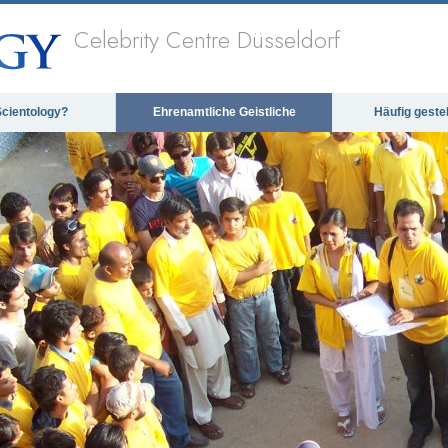
Celebrity Centre Düsseldorf
Scientology?
Ehrenamtliche Geistliche
Häufig geste
ia could not be loaded, either because the server 
format is not supported.