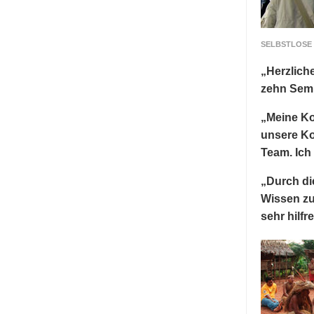
SELBSTLOSE 
„Herzlich
zehn Semi
„Meine Ko
unsere Ko
Team. Ich
„Durch di
Wissen zu
sehr hilfr