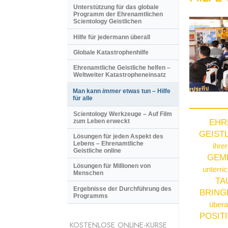
Unterstützung für das globale
Programm der Ehrenamtlichen
Scientology Geistlichen
Hilfe für jedermann überall
Globale Katastrophenhilfe
Ehrenamtliche Geistliche helfen –
Weltweiter Katastropheneinsatz
Man kann
immer
etwas tun – Hilfe
für alle
Scientology Werkzeuge – Auf Film
zum Leben erweckt
EHR
GEIST
Lösungen für jeden Aspekt des
Lebens – Ehrenamtliche
ihre
Geistliche online
GEM
Lösungen für Millionen von
unterri
Menschen
TA
Ergebnisse der Durchführung des
BRING
Programms
überal
POSIT
KOSTENLOSE ONLINE-KURSE