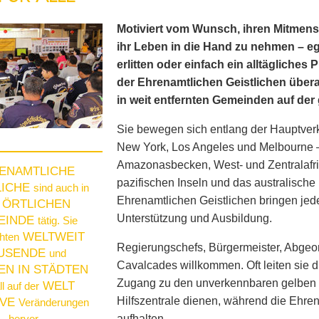
Motiviert vom Wunsch, ihren Mitmens
ihr Leben in die Hand zu nehmen – eg
erlitten oder einfach ein alltägliches
der Ehrenamtlichen Geistlichen überal
in weit entfernten Gemeinden auf der
Sie bewegen sich entlang der Hauptverk
New York, Los Angeles und Melbourne 
Amazonasbecken, West- und Zentralafrik
ENAMTLICHE
pazifischen Inseln und das australische
LICHE
sind auch in
Ehrenamtlichen Geistlichen bringen j
ÖRTLICHEN
r
Unterstützung und Ausbildung.
EINDE
tätig. Sie
WELTWEIT
chten
Regierungschefs, Bürgermeister, Abgeo
USENDE
und
Cavalcades willkommen. Oft leiten sie 
EN IN STÄDTEN
Zugang zu den unverkennbaren gelben Ze
WELT
l auf der
Hilfszentrale dienen, während die Ehren
IVE
Veränderungen
hervor.
aufhalten.