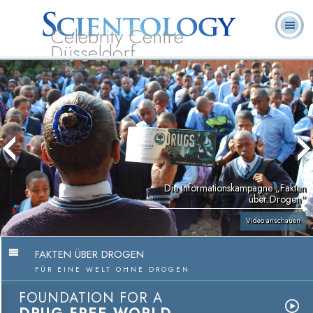
Celebrity Centre
Düsseldorf
L. Ron
Was ist
Ehrenamtliche
Häufig gestellte
Bücher
Hubbard
Scientology?
Geistliche
Fragen
Die Informations­kampagne „Fakten
über Drogen“
Video anschauen
FAKTEN ÜBER DROGEN
FÜR EINE WELT OHNE DROGEN
FOUNDATION FOR A