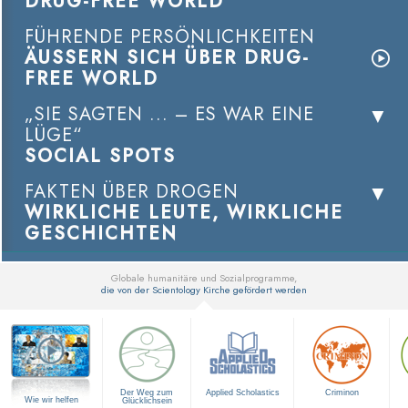
DRUG-FREE WORLD
FÜHRENDE PERSÖNLICHKEITEN
ÄUSSERN SICH ÜBER DRUG-
FREE WORLD
„SIE SAGTEN ... – ES WAR EINE
LÜGE“
SOCIAL SPOTS
FAKTEN ÜBER DROGEN
WIRKLICHE LEUTE, WIRKLICHE
GESCHICHTEN
Globale humanitäre und Sozialprogramme,
die von der Scientology Kirche gefördert werden
▼
Der Weg zum
Applied Scholastics
Criminon
Wie wir helfen
Glücklichsein