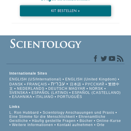
KIT BESTELLEN »
Internationale Sites
ENGLISH (US/International)
ENGLISH (United Kingdom)
עברית
DANSK
FRANÇAIS
日本語
РУССКИЙ
繁體中
文
NEDERLANDS
DEUTSCH
MAGYAR
NORSK
SVENSKA
ESPAÑOL (LATINO)
ESPAÑOL (CASTELLANO)
ΕΛΛΗΝΙΚA
ITALIANO
PORTUGUÊS
Links
L. Ron Hubbard
Scientology Anschauungen und Praxis
Eine Stimme für die Menschlichkeit
Ehrenamtliche
Geistliche
Häufig gestellte Fragen
Bücher
Online-Kurse
Weitere Informationen
Kontakt aufnehmen
Orte