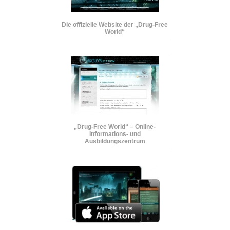
Die offizielle Website der „Drug-Free
World“
„Drug-Free World“ – Online-
Informations- und
Ausbildungszentrum