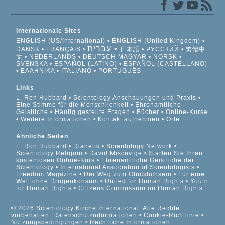
Internationale Sites
ENGLISH (US/International)
ENGLISH (United Kingdom)
עברית
DANSK
FRANÇAIS
日本語
РУССКИЙ
繁體中
文
NEDERLANDS
DEUTSCH
MAGYAR
NORSK
SVENSKA
ESPAÑOL (LATINO)
ESPAÑOL (CASTELLANO)
ΕΛΛΗΝΙΚA
ITALIANO
PORTUGUÊS
Links
L. Ron Hubbard
Scientology Anschauungen und Praxis
Eine Stimme für die Menschlichkeit
Ehrenamtliche
Geistliche
Häufig gestellte Fragen
Bücher
Online-Kurse
Weitere Informationen
Kontakt aufnehmen
Orte
Ähnliche Seiten
L. Ron Hubbard
Dianetik
Scientology Network
Scientology Religion
David Miscavige
Starten Sie Ihren
kostenlosen Online-Kurs
Ehrenamtliche Geistliche der
Scientology
International Association of Scientologists
Freedom Magazine
Der Weg zum Glücklichsein
Für eine
Welt ohne Drogenkonsum
United for Human Rights
Youth
for Human Rights
Citizens Commission on Human Rights
© 2026 Scientology Kirche International. Alle Rechte
vorbehalten.
Datenschutzinformationen
•
Cookie-Richtlinie
•
Nutzungsbedingungen
•
Rechtliche Informationen