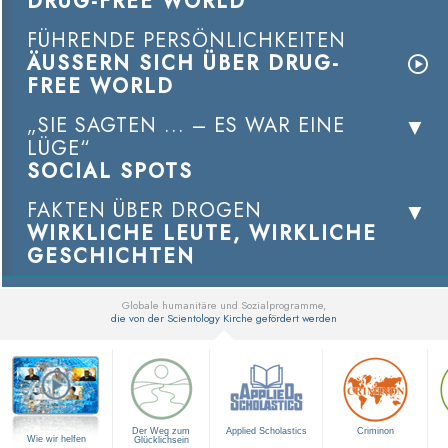
DRUG-FREE WORLD
FÜHRENDE PERSÖNLICHKEITEN
ÄUSSERN SICH ÜBER DRUG-
FREE WORLD
„SIE SAGTEN ... – ES WAR EINE
LÜGE“
SOCIAL SPOTS
FAKTEN ÜBER DROGEN
WIRKLICHE LEUTE, WIRKLICHE
GESCHICHTEN
Globale humanitäre und Sozialprogramme,
die von der Scientology Kirche gefördert werden
▼
Der Weg zum
Applied Scholastics
Criminon
Wie wir helfen
Glücklichsein