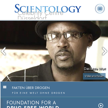
Celebrity Centre
Düsseldorf
L. Ron
Was ist
Ehrenamtliche
Häufig gestellte
Bücher
Hubbard
Scientology?
Geistliche
Fragen
Das letzte Wort
Video anschauen
FAKTEN ÜBER DROGEN
FÜR EINE WELT OHNE DROGEN
FOUNDATION FOR A