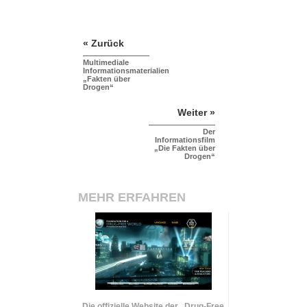
« Zurück
Multimediale
Informationsmaterialien
„Fakten über
Drogen“
Weiter »
Der
Informationsfilm
„Die Fakten über
Drogen“
MEHR ERFAHREN
Die offizielle Website der „Drug-Free