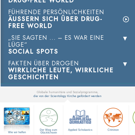
DRUG-FREE WORLD
FÜHRENDE PERSÖNLICHKEITEN
ÄUSSERN SICH ÜBER DRUG-
FREE WORLD
„SIE SAGTEN ... – ES WAR EINE
LÜGE“
SOCIAL SPOTS
FAKTEN ÜBER DROGEN
WIRKLICHE LEUTE, WIRKLICHE
GESCHICHTEN
Globale humanitäre und Sozialprogramme,
die von der Scientology Kirche gefördert werden
▼
Der Weg zum
Applied Scholastics
Criminon
Wie wir helfen
Glücklichsein