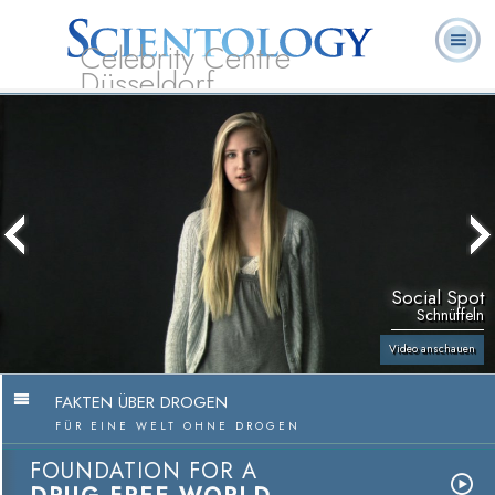
Celebrity Centre
Düsseldorf
L. Ron
Was ist
Ehrenamtliche
Häufig gestellte
Bücher
Hubbard
Scientology?
Geistliche
Fragen
Social Spot
Schnüffeln
Video anschauen
FAKTEN ÜBER DROGEN
FÜR EINE WELT OHNE DROGEN
FOUNDATION FOR A