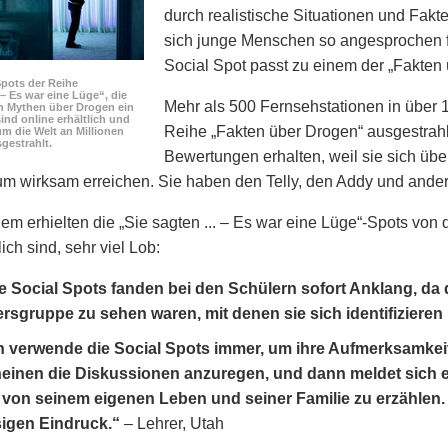
durch realistische Situationen und Fakte
sich junge Menschen so angesprochen f
Social Spot passt zu einem der „Fakten
Spots der Reihe
. – Es war eine Lüge“, die
Mehr als 500 Fernsehstationen in über 
n Mythen über Drogen ein
ind online erhältlich und
Reihe „Fakten über Drogen“ ausgestrahl
m die Welt an Millionen
gestrahlt.
Bewertungen erhalten, weil sie sich üb
kum wirksam erreichen. Sie haben den Telly, den Addy und an
lem erhielten die „Sie sagten ... – Es war eine Lüge“-Spots von
ich sind, sehr viel Lob:
e Social Spots fanden bei den Schülern sofort Anklang, da
ersgruppe zu sehen waren, mit denen sie sich identifizieren
h verwende die Social Spots immer, um ihre Aufmerksamkei
einen die Diskussionen anzuregen, und dann meldet sich 
von seinem eigenen Leben und seiner Familie zu erzählen. 
sigen Eindruck.“
– Lehrer, Utah