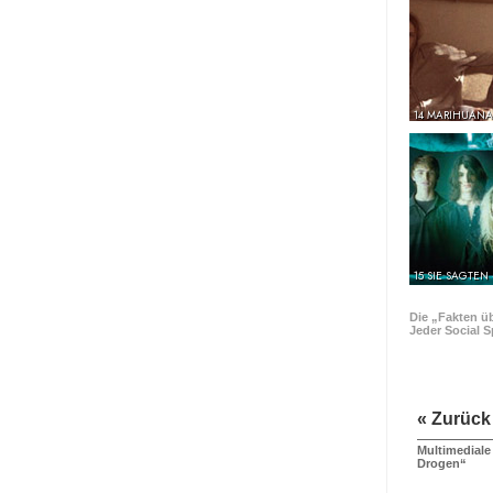
14 MARIHUANA
15 SIE SAGTEN
Die „Fakten ü
Jeder Social S
« Zurück
Multimediale
Drogen“