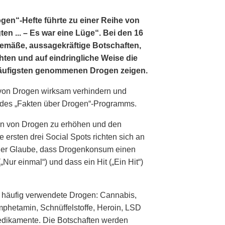
gen“-Hefte führte zu einer Reihe von
en ... – Es war eine Lüge“. Bei den 16
gemäße, aussagekräftige Botschaften,
hten und auf eindringliche Weise die
häufigsten genommenen Drogen zeigen.
von Drogen wirksam verhindern und
l des „Fakten über Drogen“-Programms.
gen von Drogen zu erhöhen und den
ersten drei Social Spots richten sich an
: der Glaube, dass Drogenkonsum einen
„Nur einmal“) und dass ein Hit („Ein Hit“)
m häufig verwendete Drogen: Cannabis,
mphetamin, Schnüffelstoffe, Heroin, LSD
Medikamente. Die Botschaften werden