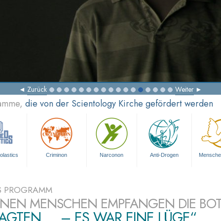
Zurück
Weiter
ramme,
die von der Scientology Kirche gefördert werden
olastics
Criminon
Narconon
Anti-Drogen
Mensche
S PROGRAMM
ONEN MENSCHEN EMPFANGEN DIE BO
SAGTEN ... – ES WAR EINE LÜGE“