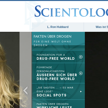
L. Ron Hubbard
Was ist 
FAKTEN ÜBER DROGEN
FÜR EINE WELT OHNE
DROGEN
FOUNDATION FOR A
DRUG-FREE WORLD
FÜHRENDE
PERSÖNLICHKEITEN
ÄUSSERN SICH ÜBER
DRUG-FREE WORLD
„SIE SAGTEN ... – ES WAR
EINE LÜGE“
SOCIAL SPOTS
FAKTEN ÜBER DROGEN
WIRKLICHE LEUTE,