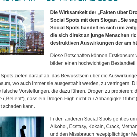
Die Wirksamkeit der „Fakten über Dro
Social Spots mit dem Slogan „Sie sagt
Social Spots handelt es sich um zeit
die sich direkt an junge Menschen ric
destruktiven Auswirkungen der am 
Diese Botschaften können Erstkonsum 
bilden einen hochwichtigen Bestandtei
 Spots zielen darauf ab, das Bewusstsein über die Auswirkun
um, wo auch immer sie ausgestrahlt werden, zu verringern. Die 
 falsche Vorstellungen, die dazu führen, Drogen zu probieren
 („Beliebt“), dass ein Drogen-High nicht zur Abhängigkeit führt (
t schaden kann.
In den anderen Social Spots geht es u
Alkohol, Ecstasy, Kokain, Crack, Metha
und den Missbrauch rezeptpflichtiger 