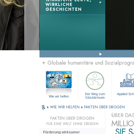
WIRKLICHE
GESCHICHTEN
Globale humanitäre und Sozialprog
▼
Der Weg zum
Applied Sch
Wie wir helfen
Glücklichsein
»
WIE WIR HELFEN
»
FAKTEN ÜBER DROGEN
ÜBER DA
FAKTEN ÜBER DROGEN
MILLI
FÜR EINE WELT OHNE DROGEN
„SIE 
Förderung wirksamer