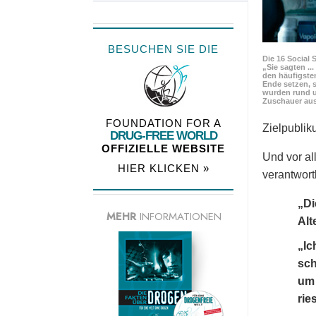
BESUCHEN SIE DIE
Die 16 Social 
„Sie sagten ..
den häufigste
Ende setzen, s
wurden rund u
Zuschauer aus
FOUNDATION FOR A
Zielpubli
DRUG-FREE WORLD
OFFIZIELLE WEBSITE
Und vor al
HIER KLICKEN »
verantwortl
„Di
MEHR
INFORMATIONEN
Alt
„Ic
sch
um 
rie