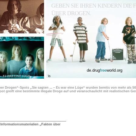
GEBEN SIE IHREN KINDERN DIE
ÜBER DROGEN.
de.drug
free
world.org
 – ES WAR EINE LÜGE
16
ber Drogen“-Spots „Sie sagten ... – Es war eine Lüge“ wurden bereits von mehr als 5
pot greift eine bestimmte illegale Droge auf und veranschaulicht mit realistischen 
 Informationsmaterialien „Fakten über