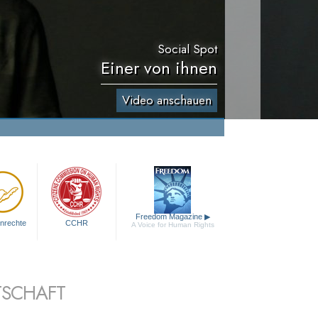
Social Spot
Einer von ihnen
Video anschauen
Freedom Magazine
▶
nrechte
CCHR
A Voice for Human Rights
TSCHAFT