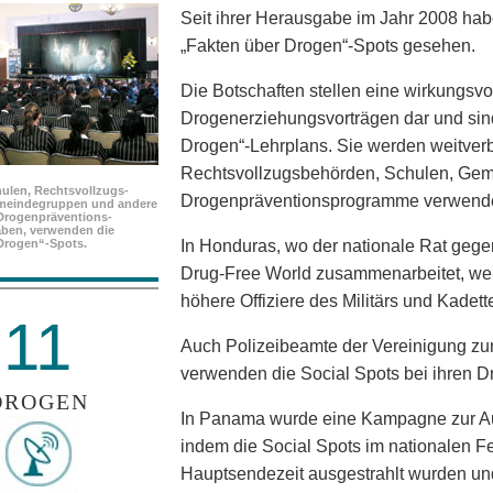
Seit ihrer Herausgabe im Jahr 2008 ha
„Fakten über Drogen“-Spots gesehen.
Die Botschaften stellen eine wirkungsvo
Drogenerziehungsvorträgen dar und sind
Drogen“-Lehrplans. Sie werden weitverb
Rechtsvollzugsbehörden, Schulen, Ge
ulen, Rechtsvollzugs­
Drogenpräventionsprogramme verwende
meindegruppen und andere
Drogenpräventions­
ben, verwenden die
Drogen“-Spots.
In Honduras, wo der nationale Rat gege
Drug-Free World zusammenarbeitet, werd
höhere Offiziere des Militärs und Kadet
11
Auch Polizeibeamte der Vereinigung zu
verwenden die Social Spots bei ihren D
DROGEN
In Panama wurde eine Kampagne zur Au
indem die Social Spots im nationalen 
Hauptsendezeit ausgestrahlt wurden un