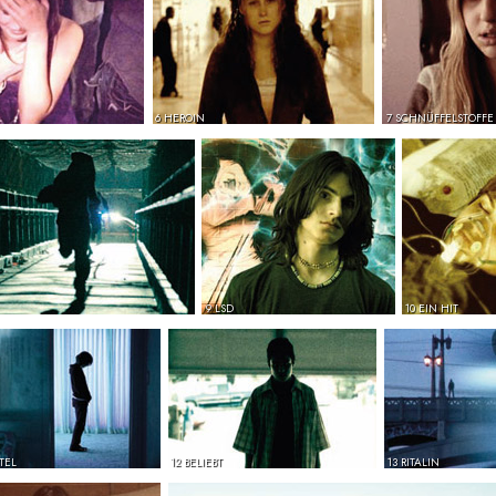
6 HEROIN
7 SCHNÜFFELSTOFFE
9 LSD
10 EIN HIT
TEL
12 BELIEBT
13 RITALIN