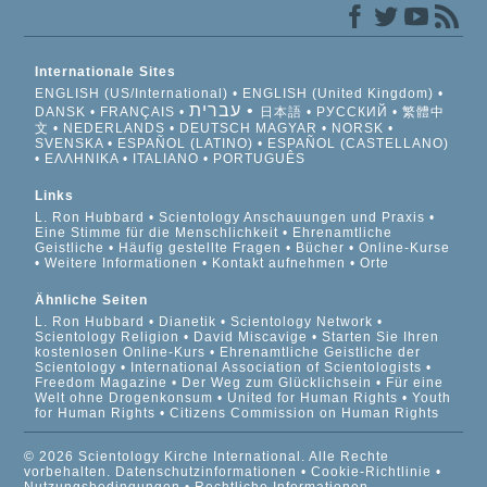
Internationale Sites
ENGLISH (US/International)
ENGLISH (United Kingdom)
עברית
DANSK
FRANÇAIS
日本語
РУССКИЙ
繁體中
文
NEDERLANDS
DEUTSCH
MAGYAR
NORSK
SVENSKA
ESPAÑOL (LATINO)
ESPAÑOL (CASTELLANO)
ΕΛΛΗΝΙΚA
ITALIANO
PORTUGUÊS
Links
L. Ron Hubbard
Scientology Anschauungen und Praxis
Eine Stimme für die Menschlichkeit
Ehrenamtliche
Geistliche
Häufig gestellte Fragen
Bücher
Online-Kurse
Weitere Informationen
Kontakt aufnehmen
Orte
Ähnliche Seiten
L. Ron Hubbard
Dianetik
Scientology Network
Scientology Religion
David Miscavige
Starten Sie Ihren
kostenlosen Online-Kurs
Ehrenamtliche Geistliche der
Scientology
International Association of Scientologists
Freedom Magazine
Der Weg zum Glücklichsein
Für eine
Welt ohne Drogenkonsum
United for Human Rights
Youth
for Human Rights
Citizens Commission on Human Rights
© 2026 Scientology Kirche International. Alle Rechte
vorbehalten.
Datenschutzinformationen
•
Cookie-Richtlinie
•