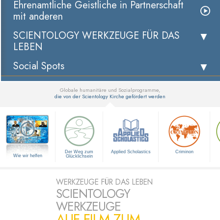
Ehrenamtliche Geistliche in Partnerschaft
mit anderen
SCIENTOLOGY WERKZEUGE FÜR DAS
LEBEN
Social Spots
Globale humanitäre und Sozialprogramme,
die von der Scientology Kirche gefördert werden
▼
Der Weg zum
Applied Scholastics
Criminon
Wie wir helfen
Glücklichsein
WERKZEUGE FÜR DAS LEBEN
SCIENTOLOGY
WERKZEUGE
AUF FILM ZUM