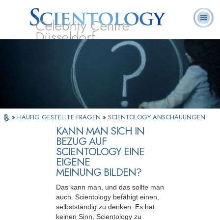
Celebrity Centre
Düsseldorf
L. Ron
Was ist
Ehrenamtliche
Häufig gestellte
Bücher
Hubbard
Scientology?
Geistliche
Fragen
»
HÄUFIG GESTELLTE FRAGEN
»
SCIENTOLOGY ANSCHAUUNGEN
KANN MAN SICH IN
BEZUG AUF
SCIENTOLOGY EINE
EIGENE
MEINUNG BILDEN?
Das kann man, und das sollte man
auch. Scientology befähigt einen,
selbstständig zu denken. Es hat
keinen Sinn, Scientology zu