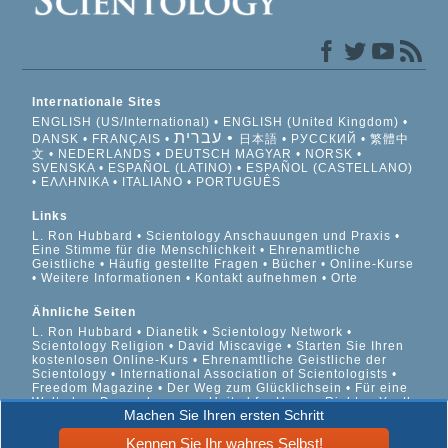
Internationale Sites
ENGLISH (US/International)
ENGLISH (United Kingdom)
עברית
DANSK
FRANÇAIS
日本語
РУССКИЙ
繁體中
文
NEDERLANDS
DEUTSCH
MAGYAR
NORSK
SVENSKA
ESPAÑOL (LATINO)
ESPAÑOL (CASTELLANO)
ΕΛΛΗΝΙΚA
ITALIANO
PORTUGUÊS
Links
L. Ron Hubbard
Scientology Anschauungen und Praxis
Eine Stimme für die Menschlichkeit
Ehrenamtliche
Geistliche
Häufig gestellte Fragen
Bücher
Online-Kurse
Weitere Informationen
Kontakt aufnehmen
Orte
Ähnliche Seiten
L. Ron Hubbard
Dianetik
Scientology Network
Scientology Religion
David Miscavige
Starten Sie Ihren
kostenlosen Online-Kurs
Ehrenamtliche Geistliche der
Scientology
International Association of Scientologists
Freedom Magazine
Der Weg zum Glücklichsein
Für eine
Welt ohne Drogenkonsum
United for Human Rights
Youth
Machen Sie Ihren ersten Schritt
for Human Rights
Citizens Commission on Human Rights
Kennen Sie Ihr wahres Selbst!