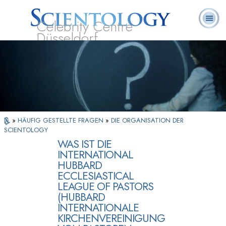
Celebrity Centre
Düsseldorf
L. Ron
Was ist
Ehrenamtliche
Häufig gestellte
Bücher
Hubbard
Scientology?
Geistliche
Fragen
»
HÄUFIG GESTELLTE FRAGEN
»
DIE ORGANISATION DER
SCIENTOLOGY
WAS IST DIE
INTERNATIONAL
HUBBARD
ECCLESIASTICAL
LEAGUE OF PASTORS
(HUBBARD
INTERNATIONALE
KIRCHENVEREINIGUNG