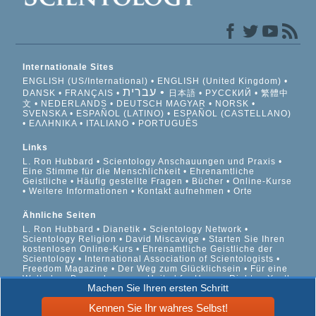
Internationale Sites
ENGLISH (US/International)
ENGLISH (United Kingdom)
עברית
DANSK
FRANÇAIS
日本語
РУССКИЙ
繁體中
文
NEDERLANDS
DEUTSCH
MAGYAR
NORSK
SVENSKA
ESPAÑOL (LATINO)
ESPAÑOL (CASTELLANO)
ΕΛΛΗΝΙΚA
ITALIANO
PORTUGUÊS
Links
L. Ron Hubbard
Scientology Anschauungen und Praxis
Eine Stimme für die Menschlichkeit
Ehrenamtliche
Geistliche
Häufig gestellte Fragen
Bücher
Online-Kurse
Weitere Informationen
Kontakt aufnehmen
Orte
Ähnliche Seiten
L. Ron Hubbard
Dianetik
Scientology Network
Scientology Religion
David Miscavige
Starten Sie Ihren
kostenlosen Online-Kurs
Ehrenamtliche Geistliche der
Scientology
International Association of Scientologists
Freedom Magazine
Der Weg zum Glücklichsein
Für eine
Welt ohne Drogenkonsum
United for Human Rights
Youth
Machen Sie Ihren ersten Schritt
for Human Rights
Citizens Commission on Human Rights
Kennen Sie Ihr wahres Selbst!