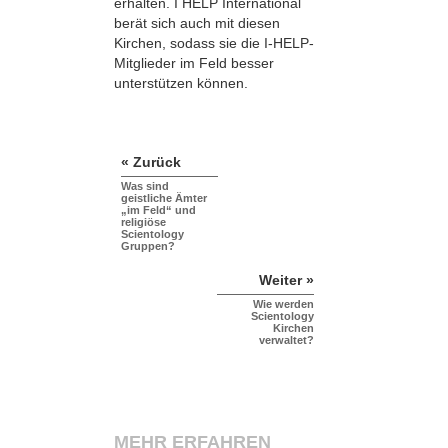
erhalten. I HELP International
berät sich auch mit diesen
Kirchen, sodass sie die I-HELP-
Mitglieder im Feld besser
unterstützen können.
« Zurück
Was sind
geistliche Ämter
„im Feld“ und
religiöse
Scientology
Gruppen?
Weiter »
Wie werden
Scientology
Kirchen
verwaltet?
MEHR ERFAHREN