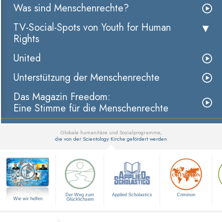
Was sind Menschenrechte?
TV-Social-Spots von Youth for Human
Rights
United
Unterstützung der Menschenrechte
Das Magazin Freedom:
Eine Stimme für die Menschenrechte
Globale humanitäre und Sozialprogramme,
die von der Scientology Kirche gefördert werden
▼
Der Weg zum
Applied Scholastics
Criminon
Wie wir helfen
Glücklichsein