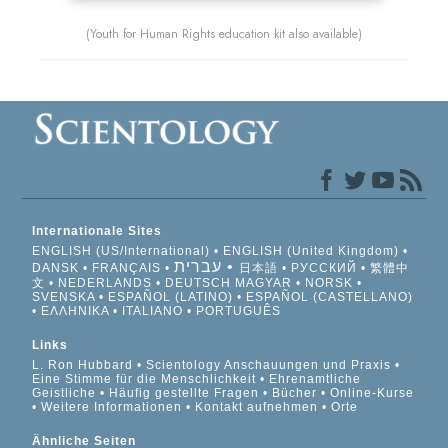
(Youth for Human Rights education kit also available)
Internationale Sites
ENGLISH (US/International)
ENGLISH (United Kingdom)
עברית
DANSK
FRANÇAIS
日本語
РУССКИЙ
繁體中
文
NEDERLANDS
DEUTSCH
MAGYAR
NORSK
SVENSKA
ESPAÑOL (LATINO)
ESPAÑOL (CASTELLANO)
ΕΛΛΗΝΙΚA
ITALIANO
PORTUGUÊS
Links
L. Ron Hubbard
Scientology Anschauungen und Praxis
Eine Stimme für die Menschlichkeit
Ehrenamtliche
Geistliche
Häufig gestellte Fragen
Bücher
Online-Kurse
Weitere Informationen
Kontakt aufnehmen
Orte
Ähnliche Seiten