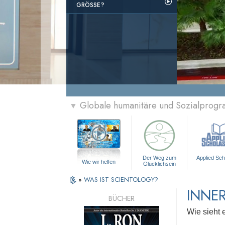
GRÖSSE?
Globale humanitäre und Sozialprog
▼
Der Weg zum
Applied Sch
Wie wir helfen
Glücklichsein
»
WAS IST SCIENTOLOGY?
INNER
BÜCHER
Wie sieht 