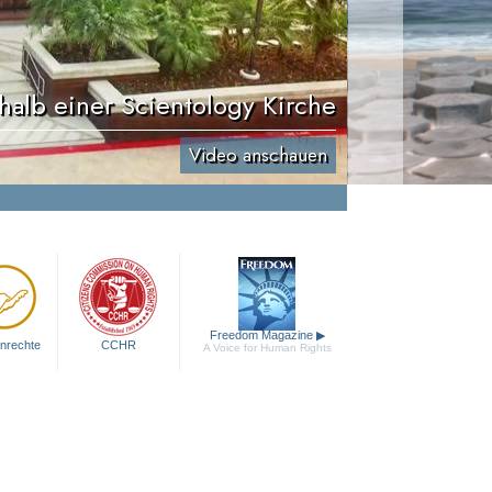
halb einer Scientology Kirche
Video anschauen
Freedom Magazine
▶
nrechte
CCHR
A Voice for Human Rights