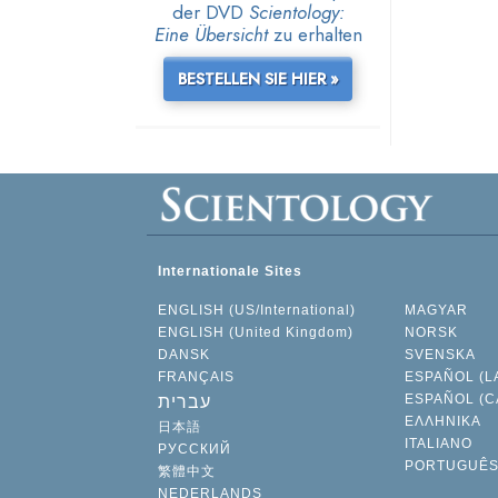
der DVD
Scientology:
Eine Übersicht
zu erhalten
BESTELLEN SIE HIER »
Internationale Sites
ENGLISH (US/International)
MAGYAR
ENGLISH (United Kingdom)
NORSK
DANSK
SVENSKA
FRANÇAIS
ESPAÑOL (L
ESPAÑOL (C
עברית
ΕΛΛΗΝΙΚA
日本語
ITALIANO
РУССКИЙ
PORTUGUÊ
繁體中文
NEDERLANDS