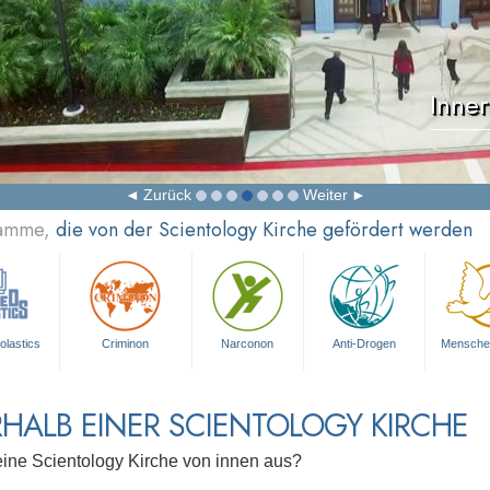
Inner
Zurück
Weiter
ramme,
die von der Scientology Kirche gefördert werden
olastics
Criminon
Narconon
Anti-Drogen
Mensche
HALB EINER SCIENTOLOGY KIRCHE
eine Scientology Kirche von innen aus?