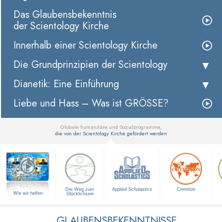
Das Glaubensbekenntnis
der Scientology Kirche
Innerhalb einer Scientology Kirche
Die Grundprinzipien der Scientology
Dianetik: Eine Einführung
Liebe und Hass – Was ist GRÖSSE?
Globale humanitäre und Sozialprogramme,
die von der Scientology Kirche gefördert werden
▼
Der Weg zum
Applied Scholastics
Criminon
Wie wir helfen
Glücklichsein
GLAUBENSBEKENNTNISSE