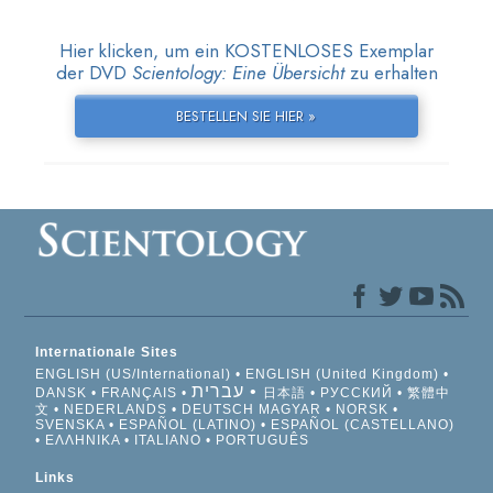
Hier klicken, um ein KOSTENLOSES Exemplar
der DVD
Scientology: Eine Übersicht
zu erhalten
BESTELLEN SIE HIER »
Internationale Sites
ENGLISH (US/International)
ENGLISH (United Kingdom)
עברית
DANSK
FRANÇAIS
日本語
РУССКИЙ
繁體中
文
NEDERLANDS
DEUTSCH
MAGYAR
NORSK
SVENSKA
ESPAÑOL (LATINO)
ESPAÑOL (CASTELLANO)
ΕΛΛΗΝΙΚA
ITALIANO
PORTUGUÊS
Links